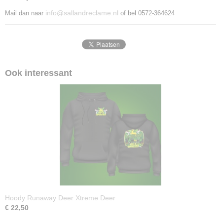
info@sallandreclame.nl
Mail dan naar
of bel 0572-364624
Ook interessant
Hoody Runaway Deer Xtreme Deer
€ 22,50