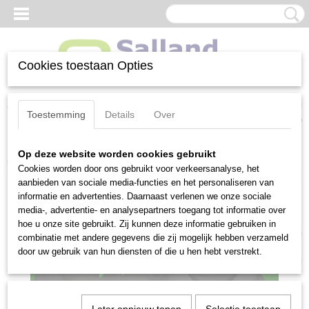
Cookies toestaan Opties
Inloggen
Registreren
UW WINKELWAGEN
Toestemming
Details
Over
Geen producten
(0)
Op deze website worden cookies gebruikt
Home
>
Tractor pulling
>
Hoodie
>
Hoody kids Prostock Superstock
Cookies worden door ons gebruikt voor verkeersanalyse, het
aanbieden van sociale media-functies en het personaliseren van
informatie en advertenties. Daarnaast verlenen we onze sociale
NIEUW
media-, advertentie- en analysepartners toegang tot informatie over
hoe u onze site gebruikt. Zij kunnen deze informatie gebruiken in
combinatie met andere gegevens die zij mogelijk hebben verzameld
door uw gebruik van hun diensten of die u hen hebt verstrekt.