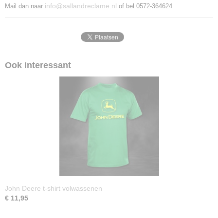
info@sallandreclame.nl
Mail dan naar
of bel 0572-364624
Ook interessant
John Deere t-shirt volwassenen
€ 11,95