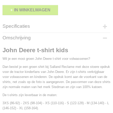
IN WINKELWAGEN
Specificaties
Productcode
Omschrijving
1453-117
John Deere t-shirt kids
Wil je een mooi groen John Deere t-shirt voor volwassenen?
Dan bestel je een groen shirt bij Salland Reclame met deze stoere opdruk
voor de tractor kinderfans van John Deere. Er zijn t-shirts verkrijgbaar
voor volwassenen en kinderen. De opdruk komt aan de voorkant van de
shirts, net zoals op de foto is aangegeven. De pasvormen van deze shirts
zijn normale maten van het merk Stedman en zijn van 100% katoen.
De t-shirts zijn leverbaar in de maten:
3XS (86-92) - 2XS (98-104) - XS (110-116) - S (122-128) - M (134-140) - L
(146-152) - XL (158-164).